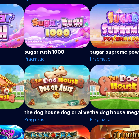
sugar rush 1000
Pragmatic
Pragmatic
the dog house dog or alive
the dog house me
Pragmatic
Pragmatic