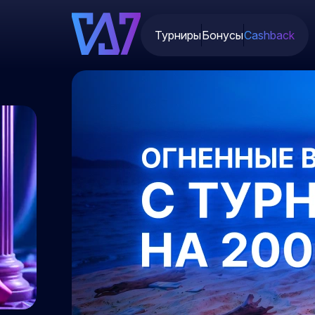
Турниры
Бонусы
Cashback