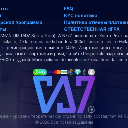
оты
FAQ
г
KYC политика
рская программа
Политика отмены платеж
кты
ОТВЕТСТВЕННАЯ ИГРА
NZA LIMITADA(Коста-Рика) WIN777 включена в Коста-Рика на
 Escalante, De la rotonda de la bandera 300mts oeste oficentro H
и с регистрационным номером 14716. Азартные игры могут в
 связанных с азартными играми, читайте Responible азартные и
000 выданой Municipalidad de montes de oca departamento d
едний уровень теоретической отдачи по залу составляет 94-9
©
2026
Все права защищены