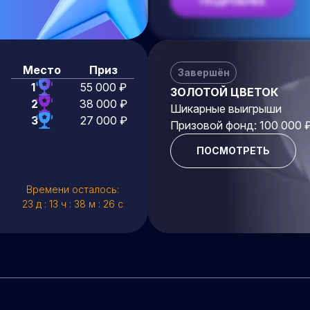
ПОДРОБНЕЕ
Место
Приз
Завершён
1
55 000
₽
ЗОЛОТОЙ ЦВЕТОК
2
38 000
₽
Шикарные выигрыши
3
27 000
₽
Призовой фонд
:
100 000
ПОСМОТРЕТЬ
Времени осталось
:
23
д
:
13
ч
:
38
м
:
25
с