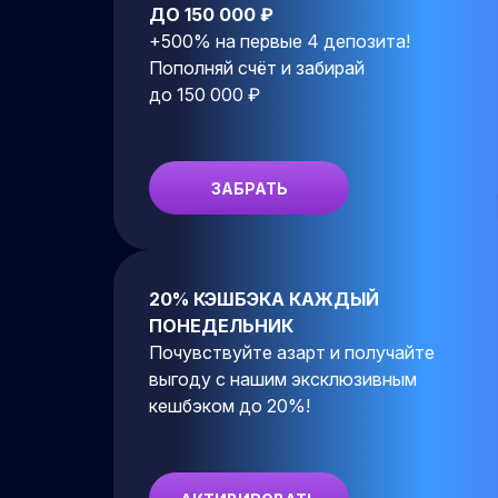
ДО 150 000 ₽
+500% на первые 4 депозита!
Пополняй счёт и забирай
до 150 000 ₽
ЗАБРАТЬ
20% КЭШБЭКА КАЖДЫЙ
ПОНЕДЕЛЬНИК
Почувствуйте азарт и получайте
выгоду с нашим эксклюзивным
кешбэком до 20%!