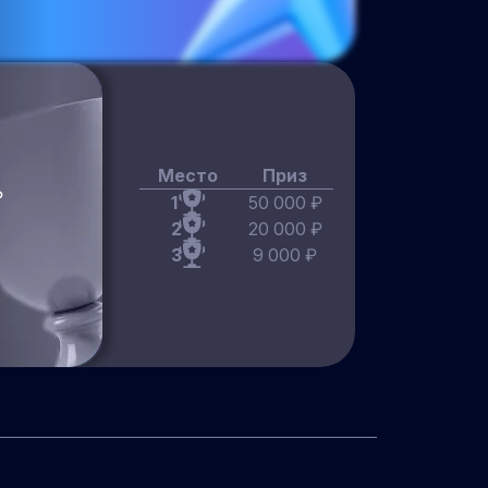
Место
Приз
₽
1
50 000
₽
2
20 000
₽
3
9 000
₽